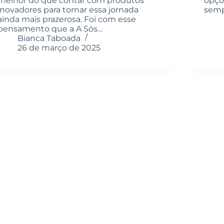
melhor do que contar com produtos
opçõ
inovadores para tornar essa jornada
semp
ainda mais prazerosa. Foi com esse
pensamento que a A Sós…
Bianca Taboada
26 de março de 2025