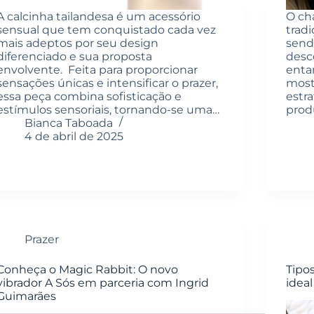
A calcinha tailandesa é um acessório
O ch
sensual que tem conquistado cada vez
trad
mais adeptos por seu design
send
diferenciado e sua proposta
desc
envolvente. Feita para proporcionar
enta
sensações únicas e intensificar o prazer,
most
essa peça combina sofisticação e
estr
estímulos sensoriais, tornando-se uma…
prod
Bianca Taboada
4 de abril de 2025
Prazer
Conheça o Magic Rabbit: O novo
Tipo
vibrador A Sós em parceria com Ingrid
ideal
Guimarães