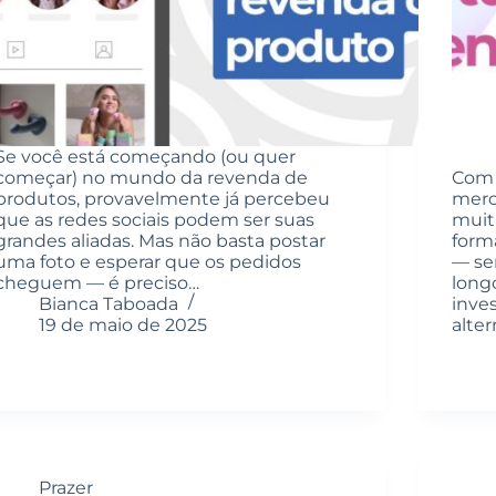
Se você está começando (ou quer
começar) no mundo da revenda de
Com 
produtos, provavelmente já percebeu
merc
que as redes sociais podem ser suas
muit
grandes aliadas. Mas não basta postar
form
uma foto e esperar que os pedidos
— se
cheguem — é preciso…
long
Bianca Taboada
inves
19 de maio de 2025
alter
Prazer