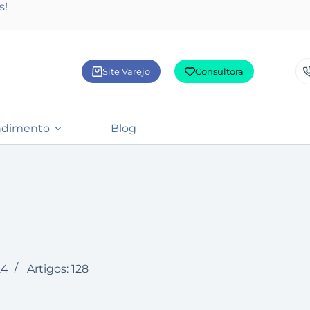
s
!
Site Varejo
Consultora
ndimento
Blog
24
Artigos: 128